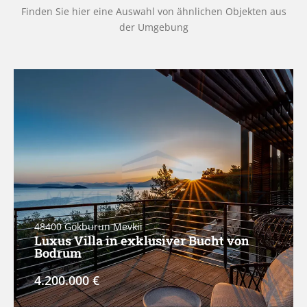
Finden Sie hier eine Auswahl von ähnlichen Objekten aus
der Umgebung
48400
Gökburun Mevkii
Luxus Villa in exklusiver Bucht von
Bodrum
4.200.000 €