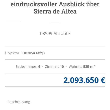
eindrucksvoller Ausblick über
Sierra de Altea
03599
Alicante
Objektnr.:
HB205#Tefq3
Badezimmer:
6
  ·  
Zimmer:
10
  ·  
Wohnfl.:
535 m²
2.093.650 €
Beschreibung