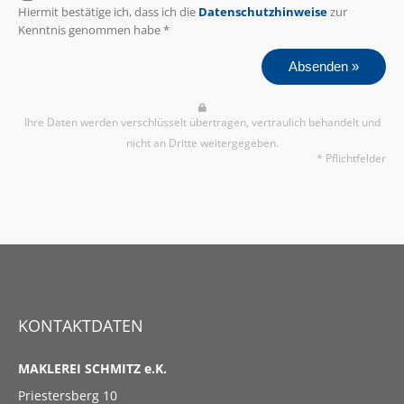
Hiermit bestätige ich, dass ich die
Datenschutzhinweise
zur
Kenntnis genommen habe *
Absenden »
Ihre Daten werden verschlüsselt übertragen, vertraulich behandelt und
nicht an Dritte weitergegeben.
* Pflichtfelder
KONTAKTDATEN
MAKLEREI SCHMITZ e.K.
Priestersberg 10