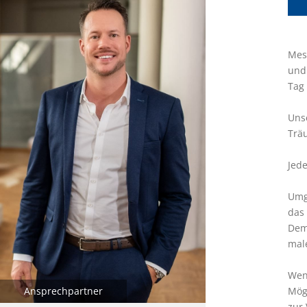
Mes
und 
Tag
Unse
Träu
Jede
Umge
das 
Demi
mal
Wenn
Mögl
Ansprechpartner
zur