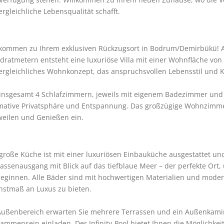
rgleichliche Lebensqualität schafft.
lkommen zu Ihrem exklusiven Rückzugsort in Bodrum/Demirbükü! A
ratmetern entsteht eine luxuriöse Villa mit einer Wohnfläche von 3
ergleichliches Wohnkonzept, das anspruchsvollen Lebensstil und K
insgesamt 4 Schlafzimmern, jeweils mit eigenem Badezimmer und Ter
mative Privatsphäre und Entspannung. Das großzügige Wohnzimmer i
weilen und Genießen ein.
große Küche ist mit einer luxuriösen Einbauküche ausgestattet und
assenausgang mit Blick auf das tiefblaue Meer – der perfekte Ort,
beginnen. Alle Bäder sind mit hochwertigen Materialien und moder
hstmaß an Luxus zu bieten.
Außenbereich erwarten Sie mehrere Terrassen und ein Außenkamin
ammensein einladen. Der Infinity-Pool bietet Ihnen die Möglichke