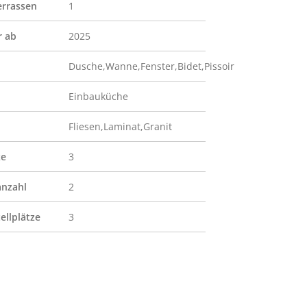
errassen
1
r ab
2025
Dusche,Wanne,Fenster,Bidet,Pissoir
Einbauküche
Fliesen,Laminat,Granit
ze
3
nzahl
2
ellplätze
3