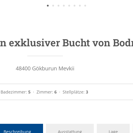
in exklusiver Bucht von Bo
48400
Gökburun Mevkii
Badezimmer:
5
  ·  
Zimmer:
6
  ·  
Stellplätze:
3
Beschreibung
Ausstattung
Lage