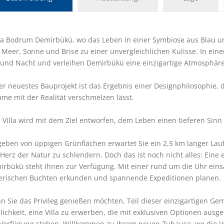
a Bodrum Demirbükü, wo das Leben in einer Symbiose aus Blau und 
Meer, Sonne und Brise zu einer unvergleichlichen Kulisse. In eine
 und Nacht und verleihen Demirbükü eine einzigartige Atmosphäre
r neuestes Bauprojekt ist das Ergebnis einer Designphilosophie, di
me mit der Realität verschmelzen lässt. 
 Villa wird mit dem Ziel entworfen, dem Leben einen tieferen Sinn 
ben von üppigen Grünflächen erwartet Sie ein 2,5 km langer Lauf-
Herz der Natur zu schlendern. Doch das ist noch nicht alles: Eine
rbükü steht Ihnen zur Verfügung. Mit einer rund um die Uhr einsa
erischen Buchten erkunden und spannende Expeditionen planen.
 Sie das Privileg genießen möchten, Teil dieser einzigartigen Gem
ichkeit, eine Villa zu erwerben, die mit exklusiven Optionen ausge
 Verfügung stehen. Willkommen zu Ihrem neuen Zuhause, wo die V