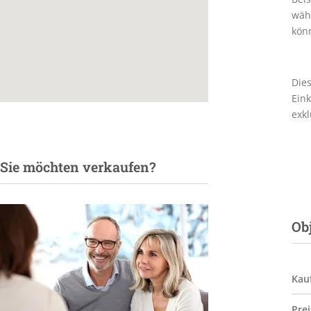
wäh
kön
Dies
Eink
exk
Sie möchten verkaufen?
Ob
Kau
Prei