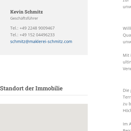
unve
Kevin Schmitz
Geschäftsführer
Tel.: +49 2248 9009467
Wil
Tel.: +49 152 04496233
Quad
schmitz@maklerei-schmitz.com
unv
Mit 
ulti
Ver
Standort der Immobilie
Die 
Terr
zu 
Höc
Im 
Beis