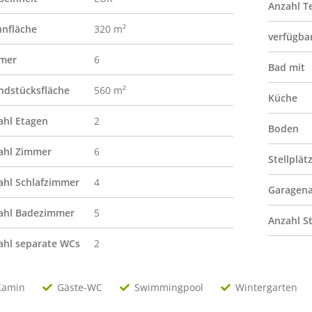
Anzahl T
nfläche
320 m²
verfügba
mer
6
Bad mit
ndstücksfläche
560 m²
Küche
ahl Etagen
2
Boden
ahl Zimmer
6
Stellplät
ahl Schlafzimmer
4
Garagena
ahl Badezimmer
5
Anzahl St
ahl separate WCs
2
Kamin
Gäste-WC
Swimmingpool
Wintergarten