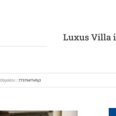
Luxus Villa 
Objektnr.:
77376#Tefq3