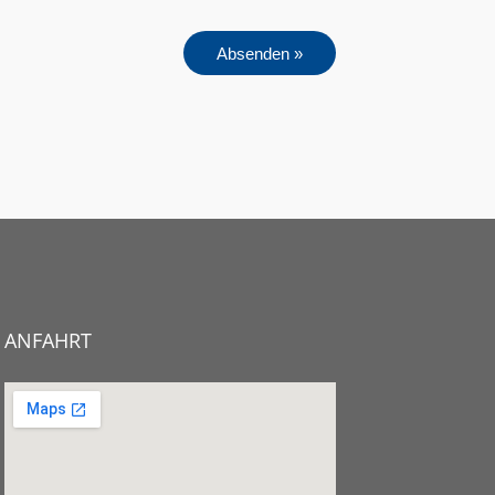
Absenden »
ANFAHRT