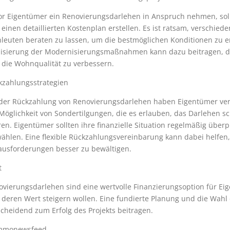
r Eigentümer ein Renovierungsdarlehen in Anspruch nehmen, sollten
einen detaillierten Kostenplan erstellen. Es ist ratsam, verschie
leuten beraten zu lassen, um die bestmöglichen Konditionen zu er
lisierung der Modernisierungsmaßnahmen kann dazu beitragen, den
 die Wohnqualität zu verbessern.
kzahlungsstrategien
 der Rückzahlung von Renovierungsdarlehen haben Eigentümer ver
Möglichkeit von Sondertilgungen, die es erlauben, das Darlehen s
en. Eigentümer sollten ihre finanzielle Situation regelmäßig über
wählen. Eine flexible Rückzahlungsvereinbarung kann dabei helfen
ausforderungen besser zu bewältigen.
t
ovierungsdarlehen sind eine wertvolle Finanzierungsoption für Ei
 deren Wert steigern wollen. Eine fundierte Planung und die Wah
cheidend zum Erfolg des Projekts beitragen.
mmonewsfeed