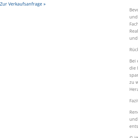
Zur Verkaufsanfrage »
Bevo
und 
Fach
Rea
und
Rüc
Bei
die 
spar
zu 
Her
Fazi
Ren
und
ents
© i