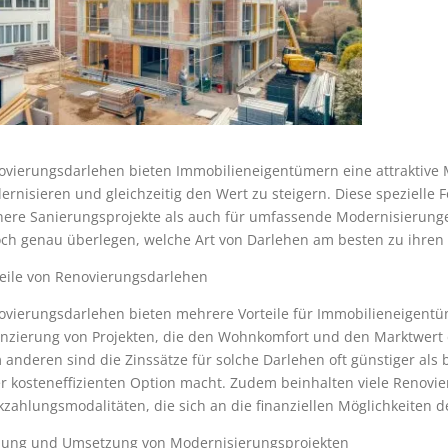
ovierungsdarlehen bieten Immobilieneigentümern eine attraktive M
rnisieren und gleichzeitig den Wert zu steigern. Diese spezielle
inere Sanierungsprojekte als auch für umfassende Modernisierunge
och genau überlegen, welche Art von Darlehen am besten zu ihren 
teile von Renovierungsdarlehen
ovierungsdarlehen bieten mehrere Vorteile für Immobilieneigentü
anzierung von Projekten, die den Wohnkomfort und den Marktwert 
anderen sind die Zinssätze für solche Darlehen oft günstiger als
r kosteneffizienten Option macht. Zudem beinhalten viele Renovie
zahlungsmodalitäten, die sich an die finanziellen Möglichkeiten 
nung und Umsetzung von Modernisierungsprojekten