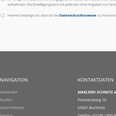
aufnehmen. Die Einwilligung kann ich jederzeit ohne Angaben von Grü
Hiermit bestätige ich, dass ich die
Datenschutzhinweise
zur Kenntni
NAVIGATION
KONTAKTDATEN
Verkaufen
MAKLEREI SCHMITZ e
Kaufen
Priestersberg 10
Unternehmen
53567 Buchholz
Service
Telefon: 02248 / 900 